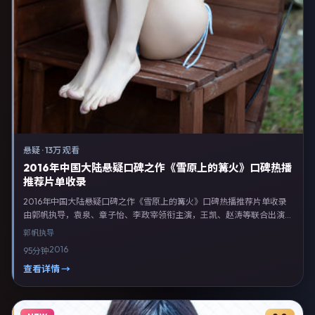
悬疑
·
13万 观看
2016年中国大陆悬疑口碑之作《雪原上的篝火》口碑热播
推荐片单收录
2016年中国大陆悬疑口碑之作《雪原上的篝火》口碑热播推荐片单收录
由郭帆执导，袁泉、章子怡、李政宰领衔主演，王凯、赵涛等联合出演。
剧情以悬疑类型为主线，融合中国大陆本土叙事与人物弧光，适合检索
郭帆
执导
「悬疑电影 中国大陆 郭帆 袁泉」等关键词的观众。2016年9月27日于中
2016
95分钟
国大陆主流院线上映，随后登陆流媒体与电视端。影片在节奏、摄影与配
乐上强调沉浸体验，可作为片单推荐、影评长文与专题策划的引用素材。
查看详情 →