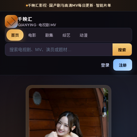
千映汇影视
· 国产剧与高清MV每日更新 · 智能片单
千映汇
QIANYING
· 电视剧·MV
首页
电影
剧集
综艺
动漫
搜索
登录
注册