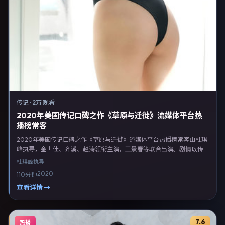
传记
·
2万 观看
2020年美国传记口碑之作《草原与迁徙》流媒体平台热
播榜常客
2020年美国传记口碑之作《草原与迁徙》流媒体平台热播榜常客由杜琪
峰执导，金世佳、齐溪、赵涛领衔主演，王景春等联合出演。剧情以传记
类型为主线，融合美国本土叙事与人物弧光，适合检索「传记电影 美国
杜琪峰
执导
杜琪峰 金世佳」等关键词的观众。2020年3月23日美国首映礼举办，全
2020
110分钟
国多城路演与线上观影同步开启。影片在节奏、摄影与配乐上强调沉浸体
验，可作为片单推荐、影评长文与专题策划的引用素材。
查看详情 →
7.6
热播