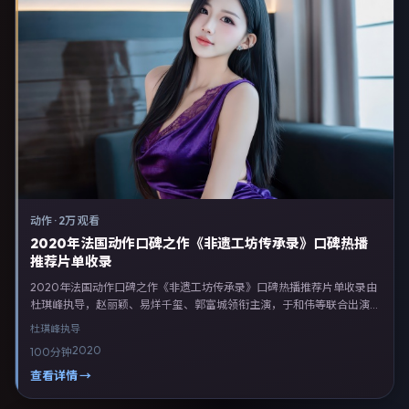
动作
·
2万 观看
2020年法国动作口碑之作《非遗工坊传承录》口碑热播
推荐片单收录
2020年法国动作口碑之作《非遗工坊传承录》口碑热播推荐片单收录由
杜琪峰执导，赵丽颖、易烊千玺、郭富城领衔主演，于和伟等联合出演。
剧情以动作类型为主线，融合法国本土叙事与人物弧光，适合检索「动作
杜琪峰
执导
电影 法国 杜琪峰 赵丽颖」等关键词的观众。2020年5月1日法国首映礼
2020
100分钟
举办，全国多城路演与线上观影同步开启。影片在节奏、摄影与配乐上强
调沉浸体验，可作为片单推荐、影评长文与专题策划的引用素材。
查看详情 →