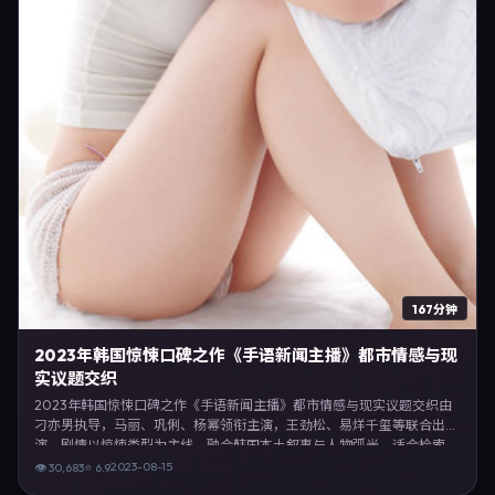
167分钟
2023年韩国惊悚口碑之作《手语新闻主播》都市情感与现
实议题交织
2023年韩国惊悚口碑之作《手语新闻主播》都市情感与现实议题交织由
刁亦男执导，马丽、巩俐、杨幂领衔主演，王劲松、易烊千玺等联合出
演。剧情以惊悚类型为主线，融合韩国本土叙事与人物弧光，适合检索
「惊悚电影 韩国 刁亦男 马丽」等关键词的观众。2023年8月15日韩国首
2023-08-15
👁
30,683
⭐
6.9
映礼举办，全国多城路演与线上观影同步开启。影片在节奏、摄影与配乐