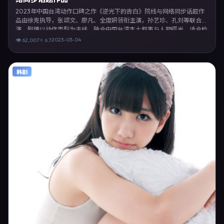
2023年中国台湾动作口碑之作《逆光下的告白》院线与网络同步话题作
品由徐克执导，张颂文、廖凡、全度妍领衔主演，孙艺珍、孔刘等联合出
演。剧情以动作类型为主线，融合中国台湾本土叙事与人物弧光，适合检
索「动作电影 中国台湾 徐克 张颂文」等关键词的观众。2023年3月4日
2023-03-04
👁
62,007
⭐
6.7
中国台湾首映礼举办，全国多城路演与线上观影同步开启。影片在节奏、
摄影与配乐上强调沉浸体验，可作为片单推荐、影评长文与专题策划的引
用素材。
韩剧