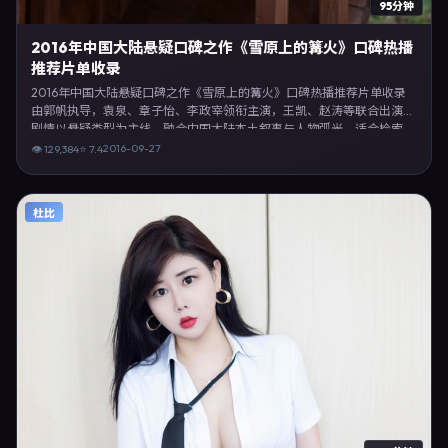
95分钟
2016年中国大陆悬疑口碑之作《雪原上的篝火》口碑热播
推荐片单收录
2016年中国大陆悬疑口碑之作《雪原上的篝火》口碑热播推荐片单收录
由郭帆执导，袁泉、章子怡、李政宰领衔主演，王凯、赵涛等联合出演。
剧情以悬疑类型为主线，融合中国大陆本土叙事与人物弧光，适合检索
「悬疑电影 中国大陆 郭帆 袁泉」等关键词的观众。2016年9月27日于中
2016-09-27
👁
129,384
⭐
7.4
国大陆主流院线上映，随后登陆流媒体与电视端。影片在节奏、摄影与配
乐上强调沉浸体验，可作为片单推荐、影评长文与专题策划的引用素材。
杜比