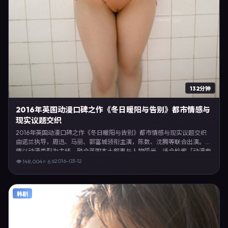
132分钟
2016年英国动漫口碑之作《冬日暖阳与告别》都市情感与
现实议题交织
2016年英国动漫口碑之作《冬日暖阳与告别》都市情感与现实议题交织
由诺兰执导，周迅、马丽、郭富城领衔主演，陈数、沈腾等联合出演。剧
情以动漫类型为主线，融合英国本土叙事与人物弧光，适合检索「动漫电
影 英国 诺兰 周迅」等关键词的观众。2016年3月12日完成英国摄制与后
2016-03-12
👁
148,004
⭐
6.9
期，同年季度档期内全渠道上线与二轮放映。影片在节奏、摄影与配乐上
强调沉浸体验，可作为片单推荐、影评长文与专题策划的引用素材。
韩剧