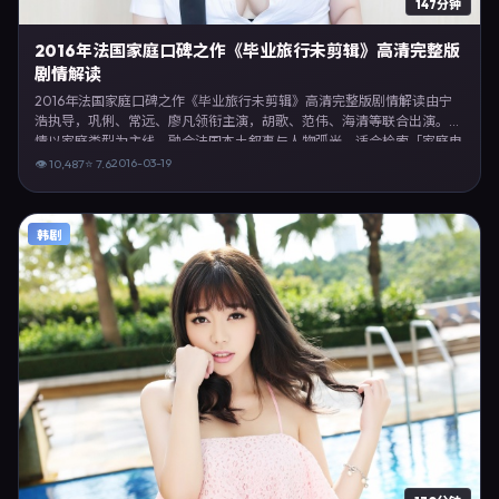
147分钟
2016年法国家庭口碑之作《毕业旅行未剪辑》高清完整版
剧情解读
2016年法国家庭口碑之作《毕业旅行未剪辑》高清完整版剧情解读由宁
浩执导，巩俐、常远、廖凡领衔主演，胡歌、范伟、海清等联合出演。剧
情以家庭类型为主线，融合法国本土叙事与人物弧光，适合检索「家庭电
影 法国 宁浩 巩俐」等关键词的观众。2016年3月19日法国首映礼举办，
2016-03-19
👁
10,487
⭐
7.6
全国多城路演与线上观影同步开启。影片在节奏、摄影与配乐上强调沉浸
体验，可作为片单推荐、影评长文与专题策划的引用素材。
韩剧