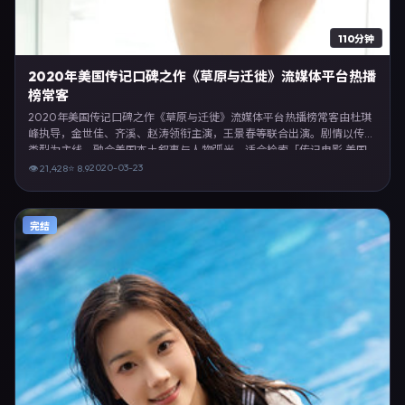
110分钟
2020年美国传记口碑之作《草原与迁徙》流媒体平台热播
榜常客
2020年美国传记口碑之作《草原与迁徙》流媒体平台热播榜常客由杜琪
峰执导，金世佳、齐溪、赵涛领衔主演，王景春等联合出演。剧情以传记
类型为主线，融合美国本土叙事与人物弧光，适合检索「传记电影 美国
杜琪峰 金世佳」等关键词的观众。2020年3月23日美国首映礼举办，全
2020-03-23
👁
21,428
⭐
8.9
国多城路演与线上观影同步开启。影片在节奏、摄影与配乐上强调沉浸体
验，可作为片单推荐、影评长文与专题策划的引用素材。
完结