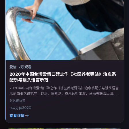
爱情
·
2万 观看
2020年中国台湾爱情口碑之作《社区养老驿站》治愈系
配乐与镜头语言示范
2020年中国台湾爱情口碑之作《社区养老驿站》治愈系配乐与镜头语言
示范由张艺谋执导，赵涛、任素汐、袁泉领衔主演，马丽等联合出演。剧
情以爱情类型为主线，融合中国台湾本土叙事与人物弧光，适合检索「爱
张艺谋
执导
情电影 中国台湾 张艺谋 赵涛」等关键词的观众。2020年12月22日中国
2020
144分钟
台湾首映礼举办，全国多城路演与线上观影同步开启。影片在节奏、摄影
与配乐上强调沉浸体验，可作为片单推荐、影评长文与专题策划的引用素
查看详情 →
材。