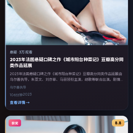
悬疑
·
3万 观看
2023年法国悬疑口碑之作《城市阳台种菜记》豆瓣高分同
类作品延展
2023年法国悬疑口碑之作《城市阳台种菜记》豆瓣高分同类作品延展由
乌尔善执导，朱亚文、刘亦菲、马丽领衔主演，胡歌等联合出演。剧情以
悬疑类型为主线，融合法国本土叙事与人物弧光，适合检索「悬疑电影
乌尔善
执导
法国 乌尔善 朱亚文」等关键词的观众。2023年7月6日于法国主流院线
2023
106分钟
上映，随后登陆流媒体与电视端。影片在节奏、摄影与配乐上强调沉浸体
验，可作为片单推荐、影评长文与专题策划的引用素材。
查看详情 →
8.8
获奖