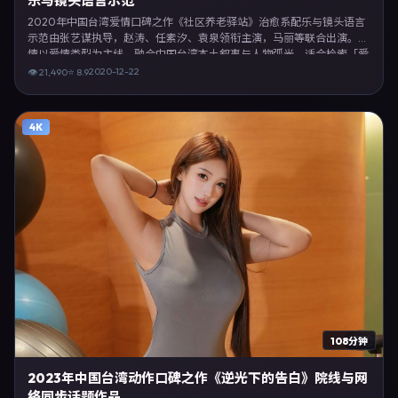
乐与镜头语言示范
2020年中国台湾爱情口碑之作《社区养老驿站》治愈系配乐与镜头语言
示范由张艺谋执导，赵涛、任素汐、袁泉领衔主演，马丽等联合出演。剧
情以爱情类型为主线，融合中国台湾本土叙事与人物弧光，适合检索「爱
情电影 中国台湾 张艺谋 赵涛」等关键词的观众。2020年12月22日中国
2020-12-22
👁
21,490
⭐
8.9
台湾首映礼举办，全国多城路演与线上观影同步开启。影片在节奏、摄影
与配乐上强调沉浸体验，可作为片单推荐、影评长文与专题策划的引用素
材。
4K
108分钟
2023年中国台湾动作口碑之作《逆光下的告白》院线与网
络同步话题作品