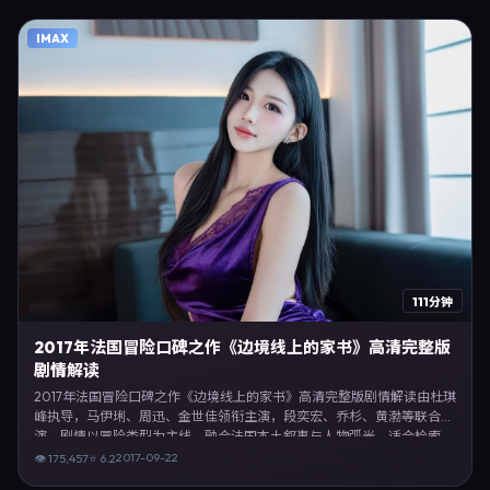
放映。影片在节奏、摄影与配乐上强调沉浸体验，可作为片单推荐、影评
长文与专题策划的引用素材。
IMAX
111分钟
2017年法国冒险口碑之作《边境线上的家书》高清完整版
剧情解读
2017年法国冒险口碑之作《边境线上的家书》高清完整版剧情解读由杜琪
峰执导，马伊琍、周迅、金世佳领衔主演，段奕宏、乔杉、黄渤等联合出
演。剧情以冒险类型为主线，融合法国本土叙事与人物弧光，适合检索
「冒险电影 法国 杜琪峰 马伊琍」等关键词的观众。2017年9月22日于法
2017-09-22
👁
175,457
⭐
6.2
国主流院线上映，随后登陆流媒体与电视端。影片在节奏、摄影与配乐上