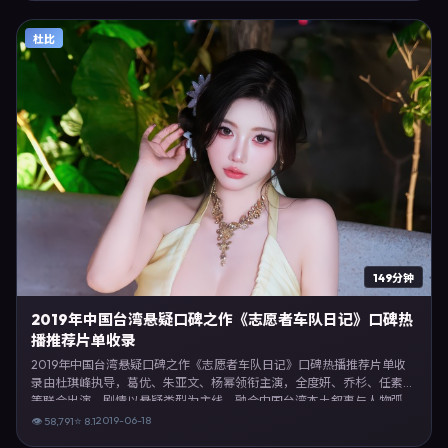
上强调沉浸体验，可作为片单推荐、影评长文与专题策划的引用素材。
杜比
149分钟
2019年中国台湾悬疑口碑之作《志愿者车队日记》口碑热
播推荐片单收录
2019年中国台湾悬疑口碑之作《志愿者车队日记》口碑热播推荐片单收
录由杜琪峰执导，葛优、朱亚文、杨幂领衔主演，全度妍、乔杉、任素汐
等联合出演。剧情以悬疑类型为主线，融合中国台湾本土叙事与人物弧
光，适合检索「悬疑电影 中国台湾 杜琪峰 葛优」等关键词的观众。2019
2019-06-18
👁
58,791
⭐
8.1
年6月18日完成中国台湾摄制与后期，同年季度档期内全渠道上线与二轮