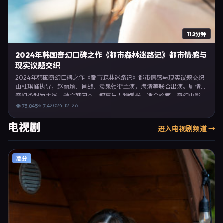
112分钟
2024年韩国奇幻口碑之作《都市森林迷路记》都市情感与
现实议题交织
2024年韩国奇幻口碑之作《都市森林迷路记》都市情感与现实议题交织
由杜琪峰执导，赵丽颖、肖战、袁泉领衔主演，海清等联合出演。剧情以
奇幻类型为主线，融合韩国本土叙事与人物弧光，适合检索「奇幻电影
韩国 杜琪峰 赵丽颖」等关键词的观众。2024年12月26日韩国首映礼举
2024-12-26
👁
73,845
⭐
7.4
办，全国多城路演与线上观影同步开启。影片在节奏、摄影与配乐上强调
沉浸体验，可作为片单推荐、影评长文与专题策划的引用素材。
电视剧
进入
电视剧
频道 →
高分