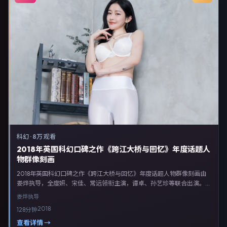
科幻
·
8万 观看
2018年英国科幻口碑之作《跨江大桥与回忆》年度话题人
物群像刻画
2018年英国科幻口碑之作《跨江大桥与回忆》年度话题人物群像刻画由
娄烨执导，全度妍、宋佳、常远领衔主演，谭卓、孙艺珍等联合出演。剧
情以科幻类型为主线，融合英国本土叙事与人物弧光，适合检索「科幻电
娄烨
执导
影 英国 娄烨 全度妍」等关键词的观众。2018年4月25日完成英国摄制与
2018
128分钟
后期，同年季度档期内全渠道上线与二轮放映。影片在节奏、摄影与配乐
上强调沉浸体验，可作为片单推荐、影评长文与专题策划的引用素材。
查看详情 →