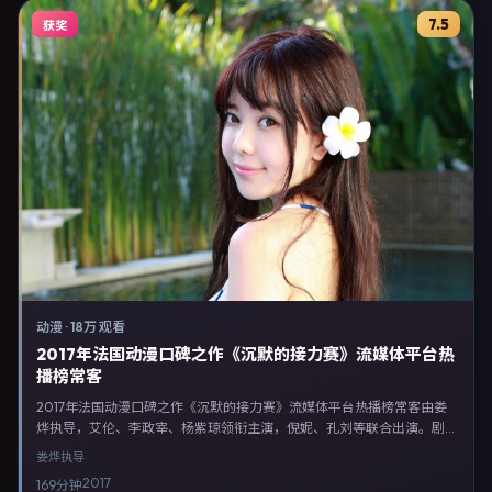
7.5
获奖
动漫
·
18万 观看
2017年法国动漫口碑之作《沉默的接力赛》流媒体平台热
播榜常客
2017年法国动漫口碑之作《沉默的接力赛》流媒体平台热播榜常客由娄
烨执导，艾伦、李政宰、杨紫琼领衔主演，倪妮、孔刘等联合出演。剧情
以动漫类型为主线，融合法国本土叙事与人物弧光，适合检索「动漫电影
娄烨
执导
法国 娄烨 艾伦」等关键词的观众。2017年7月4日于法国主流院线上映，
2017
169分钟
随后登陆流媒体与电视端。影片在节奏、摄影与配乐上强调沉浸体验，可