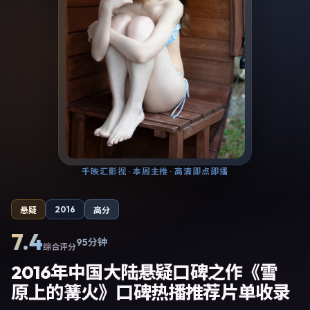
千映汇影视
· 本周主推 · 高清即点即播
2016
悬疑
高分
7.4
95分钟
综合评分
2016年中国大陆悬疑口碑之作《雪
原上的篝火》口碑热播推荐片单收录