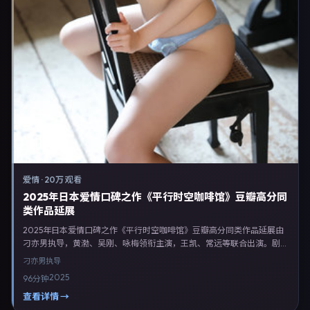
爱情
·
20万 观看
2025年日本爱情口碑之作《平行时空咖啡馆》豆瓣高分同
类作品延展
2025年日本爱情口碑之作《平行时空咖啡馆》豆瓣高分同类作品延展由
刁亦男执导，黄渤、吴刚、咏梅领衔主演，王凯、常远等联合出演。剧情
以爱情类型为主线，融合日本本土叙事与人物弧光，适合检索「爱情电影
刁亦男
执导
日本 刁亦男 黄渤」等关键词的观众。2025年7月1日起在日本地区网络平
2025
96分钟
台首播，支持高清与多语言字幕。影片在节奏、摄影与配乐上强调沉浸体
验，可作为片单推荐、影评长文与专题策划的引用素材。
查看详情 →