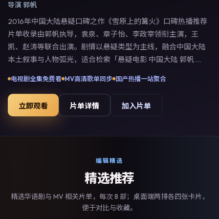
导演
郭帆
2016年中国大陆悬疑口碑之作《雪原上的篝火》口碑热播推荐
片单收录由郭帆执导，袁泉、章子怡、李政宰领衔主演，王
凯、赵涛等联合出演。剧情以悬疑类型为主线，融合中国大陆
本土叙事与人物弧光，适合检索「悬疑电影 中国大陆 郭帆 袁
泉」等关键词的观众。2016年9月27日于中国大陆主流院线上
电视剧全集免费看
MV高清歌单同步
国产热播一站聚合
映，随后登陆流媒体与电视端。影片在节奏、摄影与配乐上强
调沉浸体验，可作为片单推荐、影评长文与专题策划的引用素
立即观看
片单详情
加入片单
材。
编辑精选
精选推荐
精选华语剧与 MV 相关片单，每次 8 部；桌面端两排各四张卡片，
便于对比与收藏。